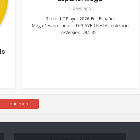
2 days ago
Titulo: LDPlayer 2026 Full Español
MegaDesarrollador: LDPLAYER.NETActualizació
n/Versión: v9.5.32...
is
Load more