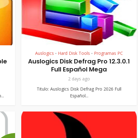
Auslogics
Hard Disk Tools
Programas PC
•
•
ble
Auslogics Disk Defrag Pro 12.3.0.1
Full Español Mega
2 days ago
Titulo: Auslogics Disk Defrag Pro 2026 Full
..
Español...