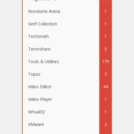
Resolume Arena
1
Serif Collection
1
TechSmith
1
Tenorshare
5
Tools & Utilities
179
Topaz
3
Video Editor
44
Video Player
1
VirtualDJ
1
VMware
2