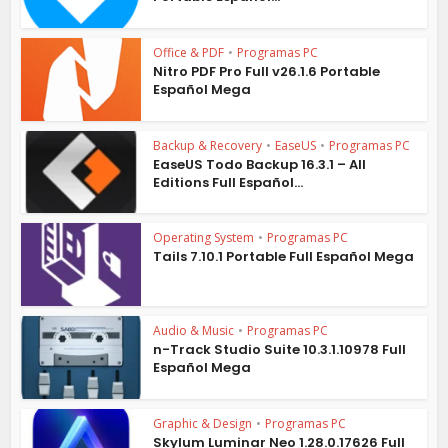
Office & PDF
•
Programas PC
Nitro PDF Pro Full v26.1.6 Portable
Español Mega
Backup & Recovery
•
EaseUS
•
Programas PC
EaseUS Todo Backup 16.3.1 – All
Editions Full Español...
Operating System
•
Programas PC
Tails 7.10.1 Portable Full Español Mega
Audio & Music
•
Programas PC
n-Track Studio Suite 10.3.1.10978 Full
Español Mega
Graphic & Design
•
Programas PC
Skylum Luminar Neo 1.28.0.17626 Full