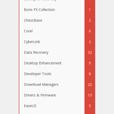
Boris FX Collection
1
ChessBase
2
Corel
6
CyberLink
2
Data Recovery
32
Desktop Enhancement
9
Developer Tools
8
Download Managers
22
Drivers & Firmware
13
EaseUS
5