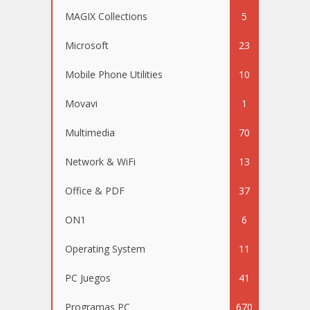
MAGIX Collections
5
Microsoft
23
Mobile Phone Utilities
10
Movavi
1
Multimedia
70
Network & WiFi
13
Office & PDF
37
ON1
6
Operating System
11
PC Juegos
41
Programas PC
670