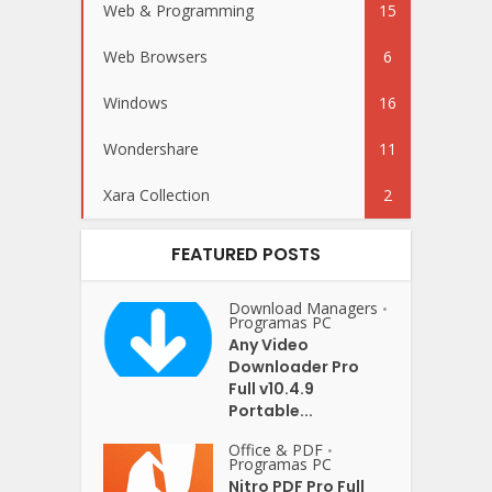
Web & Programming
15
Web Browsers
6
Windows
16
Wondershare
11
Xara Collection
2
FEATURED POSTS
Download Managers
•
Programas PC
Any Video
Downloader Pro
Full v10.4.9
Portable...
Office & PDF
•
Programas PC
Nitro PDF Pro Full