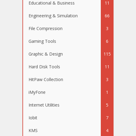
Educational & Business
11
Engineering & Simulation
66
File Compression
3
Gaming Tools
6
Graphic & Design
115
Hard Disk Tools
11
HitPaw Collection
3
iMyFone
1
Internet Utilities
5
Iobit
7
KMS
4