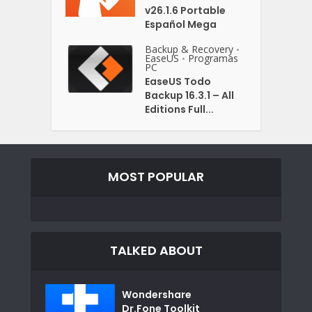
v26.1.6 Portable
Español Mega
Backup & Recovery
•
EaseUS
Programas
•
PC
EaseUS Todo
Backup 16.3.1 – All
Editions Full...
MOST POPULAR
TALKED ABOUT
Wondershare
Dr.Fone Toolkit