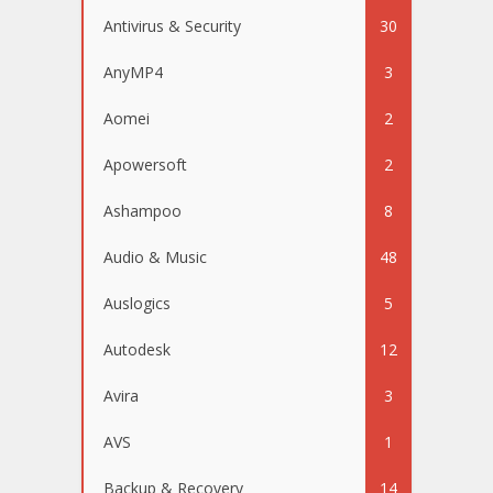
Antivirus & Security
30
AnyMP4
3
Aomei
2
Apowersoft
2
Ashampoo
8
Audio & Music
48
Auslogics
5
Autodesk
12
Avira
3
AVS
1
Backup & Recovery
14