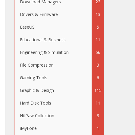
Download Managers
22
Drivers & Firmware
13
EaseUS
5
Educational & Business
11
Engineering & Simulation
66
File Compression
3
Gaming Tools
6
Graphic & Design
115
Hard Disk Tools
11
HitPaw Collection
3
iMyFone
1