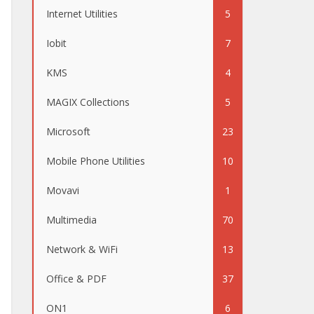
Internet Utilities
5
Iobit
7
KMS
4
MAGIX Collections
5
Microsoft
23
Mobile Phone Utilities
10
Movavi
1
Multimedia
70
Network & WiFi
13
Office & PDF
37
ON1
6