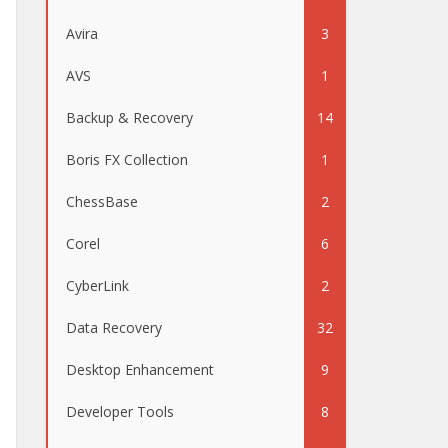
Avira
3
AVS
1
Backup & Recovery
14
Boris FX Collection
1
ChessBase
2
Corel
6
CyberLink
2
Data Recovery
32
Desktop Enhancement
9
Developer Tools
8