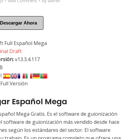
go
Add Comment
by
admin
Descargar Ahora
ft Full Español Mega
inal Draft
rsión
:
v13.3.4.117
B
l
Full Versión
rgar Español Mega
Español Mega Gratis. Es el software de guionización
s el software de guionización más vendido desde hace
es según los estándares del sector. El software
 su trabajo. Es un programa completo que ofrece una