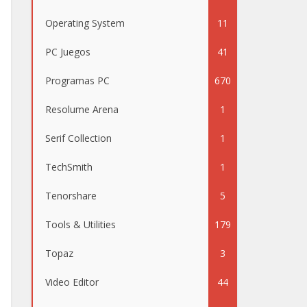
Operating System
11
PC Juegos
41
Programas PC
670
Resolume Arena
1
Serif Collection
1
TechSmith
1
Tenorshare
5
Tools & Utilities
179
Topaz
3
Video Editor
44