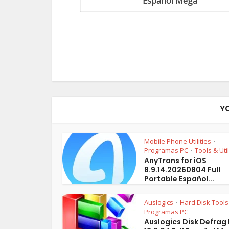
Español Mega
Y
Mobile Phone Utilities
•
Programas PC
Tools & Util
•
AnyTrans for iOS
8.9.14.20260804 Full
Portable Español...
Auslogics
Hard Disk Tools
•
Programas PC
Auslogics Disk Defrag