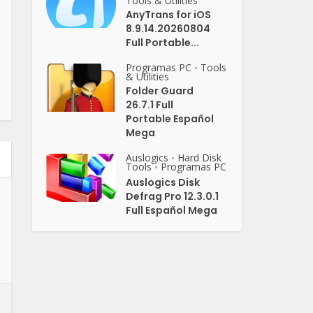
Tools & Utilities
AnyTrans for iOS
8.9.14.20260804
Full Portable...
Programas PC
Tools
•
& Utilities
Folder Guard
26.7.1 Full
Portable Español
Mega
Auslogics
Hard Disk
•
Tools
Programas PC
•
Auslogics Disk
Defrag Pro 12.3.0.1
Full Español Mega