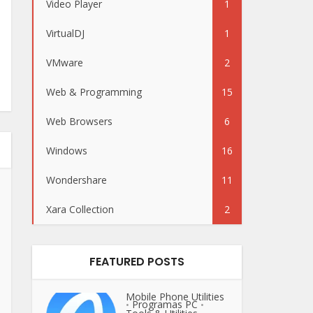
Video Player
1
VirtualDJ
1
VMware
2
Web & Programming
15
Web Browsers
6
Windows
16
Wondershare
11
Xara Collection
2
FEATURED POSTS
Mobile Phone Utilities
Programas PC
•
•