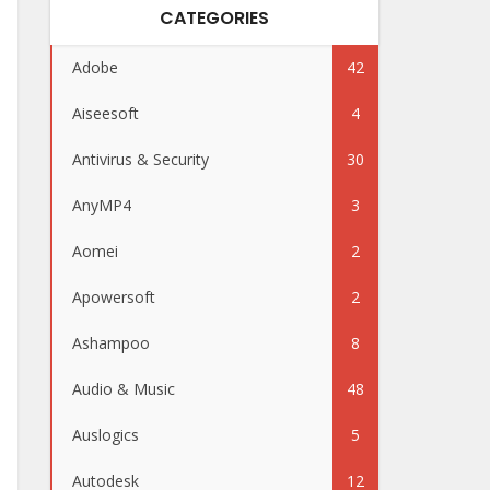
CATEGORIES
Adobe
42
Aiseesoft
4
Antivirus & Security
30
AnyMP4
3
Aomei
2
Apowersoft
2
Ashampoo
8
Audio & Music
48
Auslogics
5
Autodesk
12