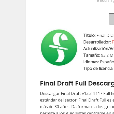
16 hours a
Titulo:
Final Dra
Desarrollador:
F
Actualización/
Ve
Tamaño:
93.2 M
Idiomas:
Españo
Tipo de licencia:
Final Draft Full Desca
Descargar Final Draft v13.3.4.117 Full 
estándar del sector. Final Draft Full e
más de 30 años. Da formato a los guion
permite a los guionistas centrarse en