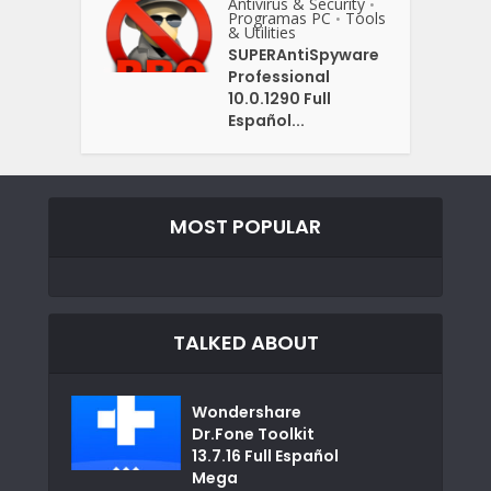
Antivirus & Security
•
Programas PC
Tools
•
& Utilities
SUPERAntiSpyware
Professional
10.0.1290 Full
Español...
MOST POPULAR
TALKED ABOUT
Wondershare
Dr.Fone Toolkit
13.7.16 Full Español
Mega