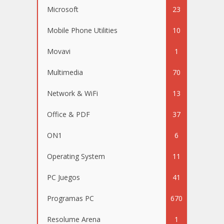
Microsoft
23
Mobile Phone Utilities
10
Movavi
1
Multimedia
70
Network & WiFi
13
Office & PDF
37
ON1
6
Operating System
11
PC Juegos
41
Programas PC
670
Resolume Arena
1