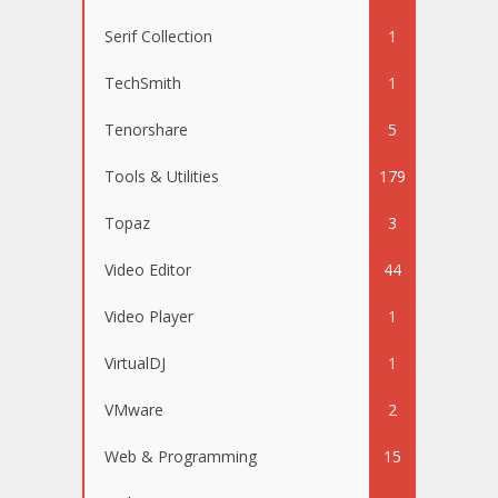
Serif Collection
1
TechSmith
1
Tenorshare
5
Tools & Utilities
179
Topaz
3
Video Editor
44
Video Player
1
VirtualDJ
1
VMware
2
Web & Programming
15