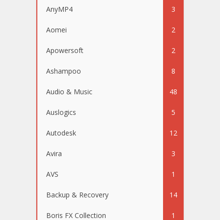
AnyMP4
3
Aomei
2
Apowersoft
2
Ashampoo
8
Audio & Music
48
Auslogics
5
Autodesk
12
Avira
3
AVS
1
Backup & Recovery
14
Boris FX Collection
1