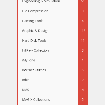
Engineering & Simulation
66
File Compression
3
Gaming Tools
6
Graphic & Design
115
Hard Disk Tools
11
HitPaw Collection
3
iMyFone
1
Internet Utilities
5
Iobit
7
KMS
4
MAGIX Collections
5