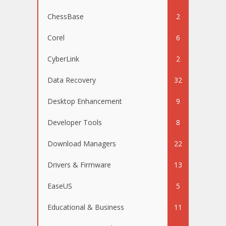
ChessBase
2
Corel
6
CyberLink
2
Data Recovery
32
Desktop Enhancement
9
Developer Tools
8
Download Managers
22
Drivers & Firmware
13
EaseUS
5
Educational & Business
11