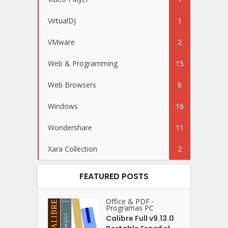
VirtualDJ
1
VMware
2
Web & Programming
15
Web Browsers
6
Windows
16
Wondershare
11
Xara Collection
2
FEATURED POSTS
Office & PDF
•
Programas PC
Calibre Full v9.13.0