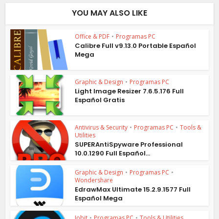
YOU MAY ALSO LIKE
Office & PDF
•
Programas PC
Calibre Full v9.13.0 Portable Español
Mega
Graphic & Design
•
Programas PC
Light Image Resizer 7.6.5.176 Full
Español Gratis
Antivirus & Security
•
Programas PC
•
Tools &
Utilities
SUPERAntiSpyware Professional
10.0.1290 Full Español...
Graphic & Design
•
Programas PC
•
Wondershare
EdrawMax Ultimate 15.2.9.1577 Full
Español Mega
Iobit
•
Programas PC
•
Tools & Utilities