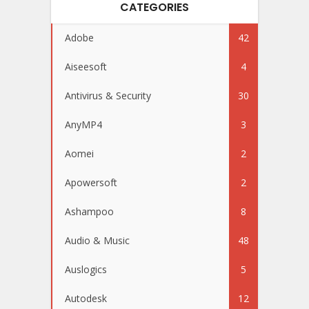
CATEGORIES
Adobe
42
Aiseesoft
4
Antivirus & Security
30
AnyMP4
3
Aomei
2
Apowersoft
2
Ashampoo
8
Audio & Music
48
Auslogics
5
Autodesk
12