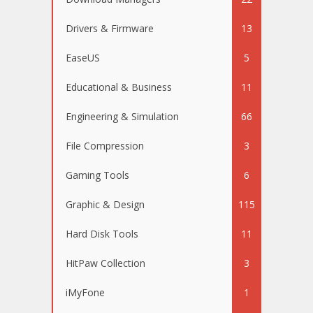
Drivers & Firmware
13
EaseUS
5
Educational & Business
11
Engineering & Simulation
66
File Compression
3
Gaming Tools
6
Graphic & Design
115
Hard Disk Tools
11
HitPaw Collection
3
iMyFone
1