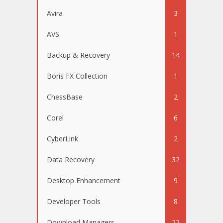
Avira
3
AVS
1
Backup & Recovery
14
Boris FX Collection
1
ChessBase
2
Corel
6
CyberLink
2
Data Recovery
32
Desktop Enhancement
9
Developer Tools
8
Download Managers
22