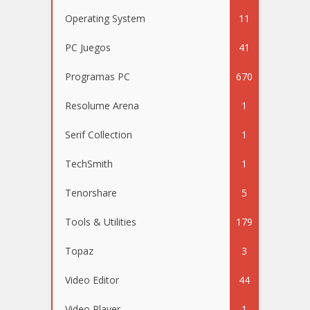
Operating System
11
PC Juegos
41
Programas PC
670
Resolume Arena
1
Serif Collection
1
TechSmith
1
Tenorshare
5
Tools & Utilities
179
Topaz
3
Video Editor
44
Video Player
1