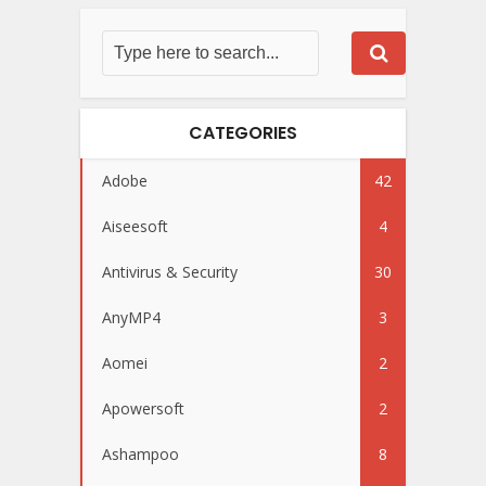
CATEGORIES
Adobe
42
Aiseesoft
4
Antivirus & Security
30
AnyMP4
3
Aomei
2
Apowersoft
2
Ashampoo
8