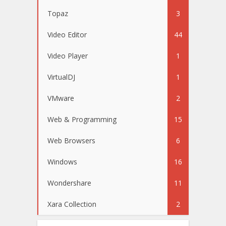
Topaz
3
Video Editor
44
Video Player
1
VirtualDJ
1
VMware
2
Web & Programming
15
Web Browsers
6
Windows
16
Wondershare
11
Xara Collection
2