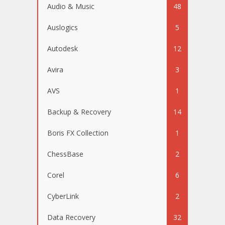
Audio & Music
48
Auslogics
5
Autodesk
12
Avira
3
AVS
1
Backup & Recovery
14
Boris FX Collection
1
ChessBase
2
Corel
6
CyberLink
2
Data Recovery
32