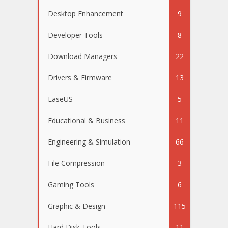
Desktop Enhancement
9
Developer Tools
8
Download Managers
22
Drivers & Firmware
13
EaseUS
5
Educational & Business
11
Engineering & Simulation
66
File Compression
3
Gaming Tools
6
Graphic & Design
115
Hard Disk Tools
11