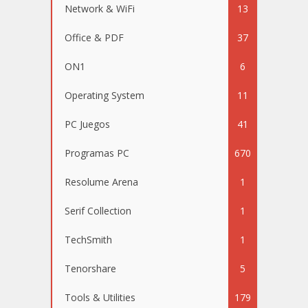
Network & WiFi
13
Office & PDF
37
ON1
6
Operating System
11
PC Juegos
41
Programas PC
670
Resolume Arena
1
Serif Collection
1
TechSmith
1
Tenorshare
5
Tools & Utilities
179