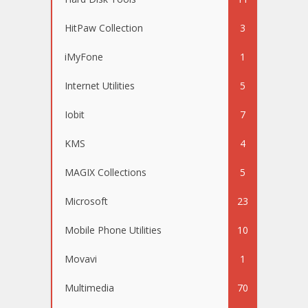
HitPaw Collection
3
iMyFone
1
Internet Utilities
5
Iobit
7
KMS
4
MAGIX Collections
5
Microsoft
23
Mobile Phone Utilities
10
Movavi
1
Multimedia
70