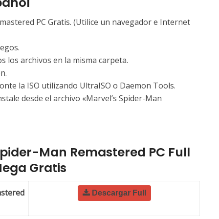
pañol
astered PC Gratis. (Utilice un navegador e Internet
uegos.
s los archivos en la misma carpeta.
n.
onte la ISO utilizando UltraISO o Daemon Tools.
instale desde el archivo «Marvel’s Spider-Man
Spider-Man Remastered
PC Full
ega Gratis
stered
Descargar Full