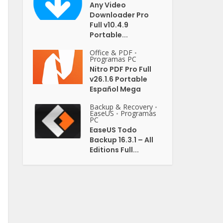
Any Video
Downloader Pro
Full v10.4.9
Portable...
Office & PDF
•
Programas PC
Nitro PDF Pro Full
v26.1.6 Portable
Español Mega
Backup & Recovery
•
EaseUS
Programas
•
PC
EaseUS Todo
Backup 16.3.1 – All
Editions Full...