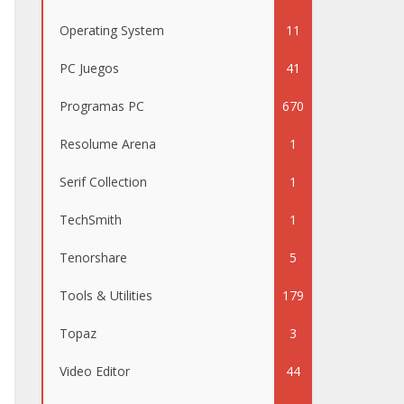
Operating System
11
PC Juegos
41
Programas PC
670
Resolume Arena
1
Serif Collection
1
TechSmith
1
Tenorshare
5
Tools & Utilities
179
Topaz
3
Video Editor
44