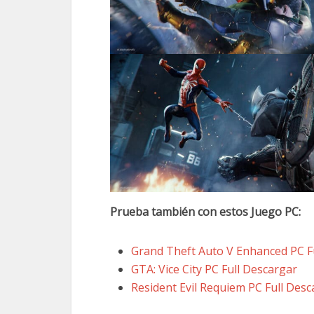
Prueba también con estos Juego PC:
Grand Theft Auto V Enhanced PC F
GTA: Vice City PC Full Descargar
Resident Evil Requiem PC Full Desc