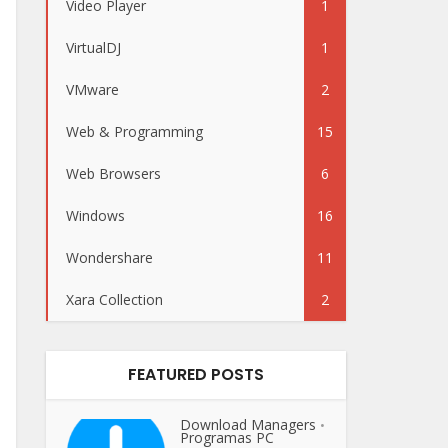
Video Player
1
VirtualDJ
1
VMware
2
Web & Programming
15
Web Browsers
6
Windows
16
Wondershare
11
Xara Collection
2
FEATURED POSTS
Download Managers
•
Programas PC