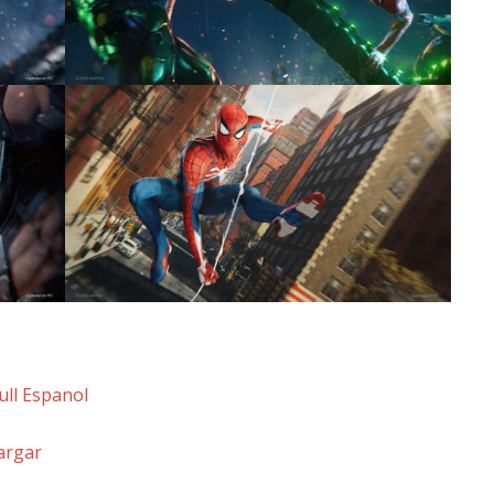
ull Espanol
argar