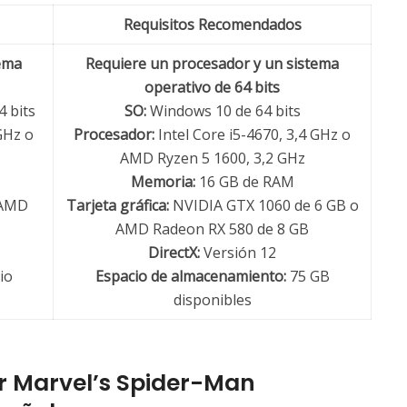
Requisitos Recomendados
ema
Requiere un procesador y un sistema
operativo de 64 bits
4 bits
SO:
Windows 10 de 64 bits
GHz o
Procesador:
Intel Core i5-4670, 3,4 GHz o
AMD Ryzen 5 1600, 3,2 GHz
Memoria:
16 GB de RAM
 AMD
Tarjeta gráfica:
NVIDIA GTX 1060 de 6 GB o
AMD Radeon RX 580 de 8 GB
DirectX:
Versión 12
io
Espacio de almacenamiento:
75 GB
disponibles
ar Marvel’s Spider-Man