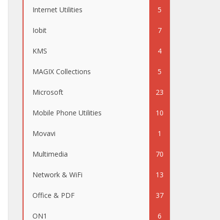
Internet Utilities
5
Iobit
7
KMS
4
MAGIX Collections
5
Microsoft
23
Mobile Phone Utilities
10
Movavi
1
Multimedia
70
Network & WiFi
13
Office & PDF
37
ON1
6