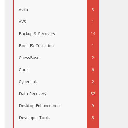
Avira
3
AVS
1
Backup & Recovery
14
Boris FX Collection
1
ChessBase
2
Corel
6
CyberLink
2
Data Recovery
32
Desktop Enhancement
9
Developer Tools
8