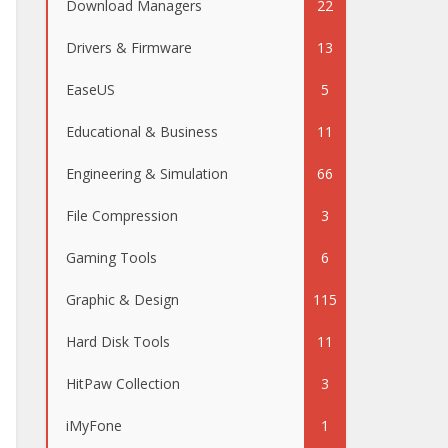
Download Managers
22
Drivers & Firmware
13
EaseUS
5
Educational & Business
11
Engineering & Simulation
66
File Compression
3
Gaming Tools
6
Graphic & Design
115
Hard Disk Tools
11
HitPaw Collection
3
iMyFone
1