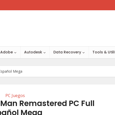
Adobe
Autodesk
Data Recovery
Tools & Utili
 Español Mega
PC Juegos
-Man Remastered PC Full
pañol Mega