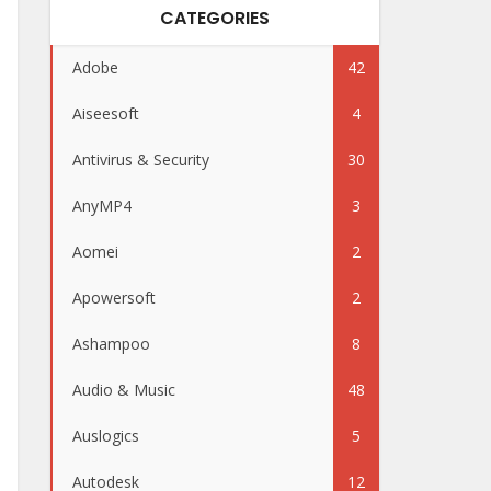
CATEGORIES
Adobe
42
Aiseesoft
4
Antivirus & Security
30
AnyMP4
3
Aomei
2
Apowersoft
2
Ashampoo
8
Audio & Music
48
Auslogics
5
Autodesk
12