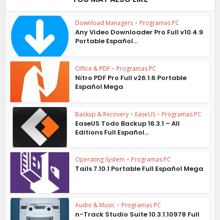
Download Managers
•
Programas PC
Any Video Downloader Pro Full v10.4.9
Portable Español...
Office & PDF
•
Programas PC
Nitro PDF Pro Full v26.1.6 Portable
Español Mega
Backup & Recovery
•
EaseUS
•
Programas PC
EaseUS Todo Backup 16.3.1 – All
Editions Full Español...
Operating System
•
Programas PC
Tails 7.10.1 Portable Full Español Mega
Audio & Music
•
Programas PC
n-Track Studio Suite 10.3.1.10978 Full