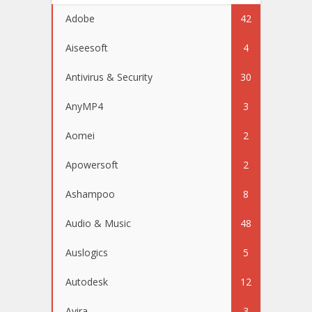
Adobe
42
Aiseesoft
4
Antivirus & Security
30
AnyMP4
3
Aomei
2
Apowersoft
2
Ashampoo
8
Audio & Music
48
Auslogics
5
Autodesk
12
Avira
3