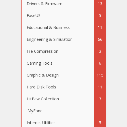
Drivers & Firmware
13
EaseUS
5
Educational & Business
11
Engineering & Simulation
66
File Compression
3
Gaming Tools
6
Graphic & Design
115
Hard Disk Tools
11
HitPaw Collection
3
iMyFone
1
Internet Utilities
5