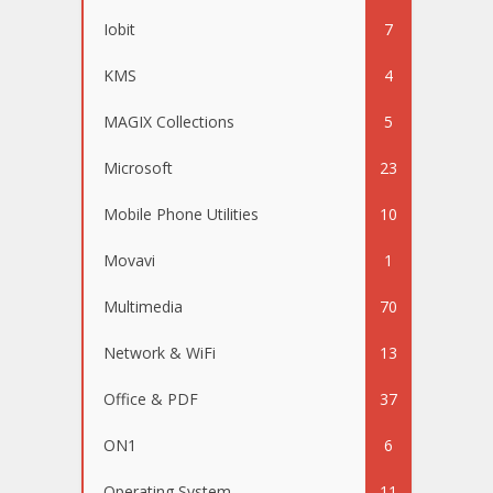
Iobit
7
KMS
4
MAGIX Collections
5
Microsoft
23
Mobile Phone Utilities
10
Movavi
1
Multimedia
70
Network & WiFi
13
Office & PDF
37
ON1
6
Operating System
11