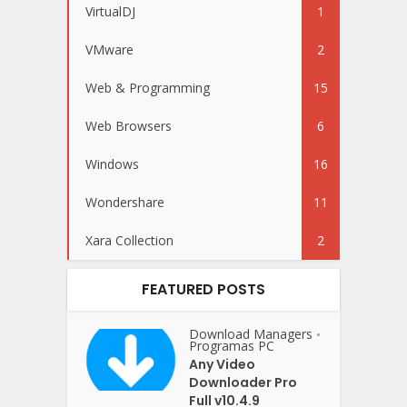
VirtualDJ
1
VMware
2
Web & Programming
15
Web Browsers
6
Windows
16
Wondershare
11
Xara Collection
2
FEATURED POSTS
Download Managers
•
Programas PC
Any Video
Downloader Pro
Full v10.4.9