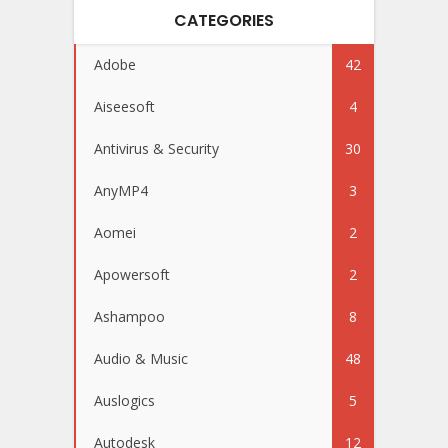
CATEGORIES
Adobe
42
Aiseesoft
4
Antivirus & Security
30
AnyMP4
3
Aomei
2
Apowersoft
2
Ashampoo
8
Audio & Music
48
Auslogics
5
Autodesk
12