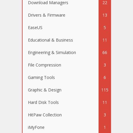
Download Managers
22
Drivers & Firmware
13
EaseUS
5
Educational & Business
11
Engineering & Simulation
66
File Compression
3
Gaming Tools
6
Graphic & Design
115
Hard Disk Tools
11
HitPaw Collection
3
iMyFone
1