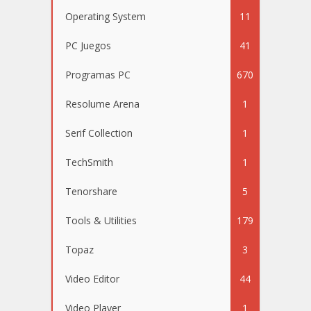
Operating System
11
PC Juegos
41
Programas PC
670
Resolume Arena
1
Serif Collection
1
TechSmith
1
Tenorshare
5
Tools & Utilities
179
Topaz
3
Video Editor
44
Video Player
1