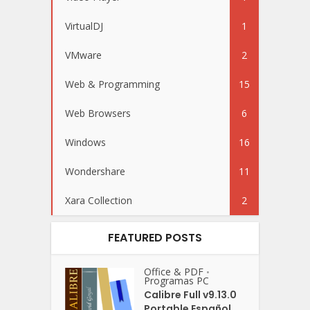
VirtualDJ
1
VMware
2
Web & Programming
15
Web Browsers
6
Windows
16
Wondershare
11
Xara Collection
2
FEATURED POSTS
Office & PDF
•
Programas PC
Calibre Full v9.13.0
Portable Español