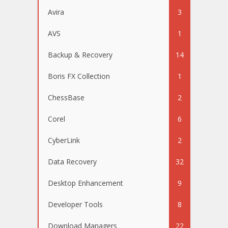
Avira
3
AVS
1
Backup & Recovery
14
Boris FX Collection
1
ChessBase
2
Corel
6
CyberLink
2
Data Recovery
32
Desktop Enhancement
9
Developer Tools
8
Download Managers
22