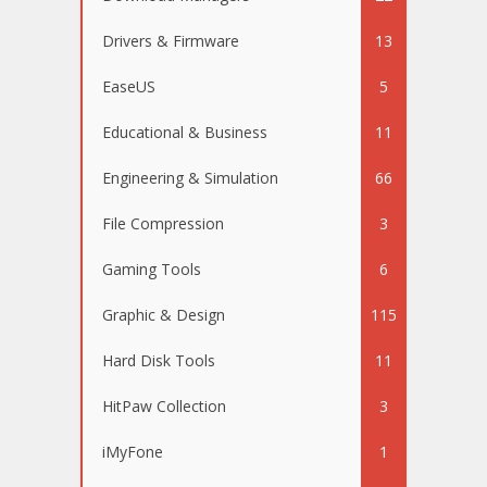
Drivers & Firmware
13
EaseUS
5
Educational & Business
11
Engineering & Simulation
66
File Compression
3
Gaming Tools
6
Graphic & Design
115
Hard Disk Tools
11
HitPaw Collection
3
iMyFone
1