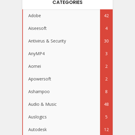
CATEGORIES
Adobe
42
Aiseesoft
4
Antivirus & Security
30
AnyMP4
3
Aomei
2
Apowersoft
2
Ashampoo
8
Audio & Music
48
Auslogics
5
Autodesk
12