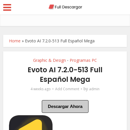
Home
»
Evoto AI 7.2.0-513 Full Español Mega
Graphic & Design
Programas PC
•
Evoto AI 7.2.0-513 Full
Español Mega
by
4 weeks ago
Add Comment
admin
Descargar Ahora