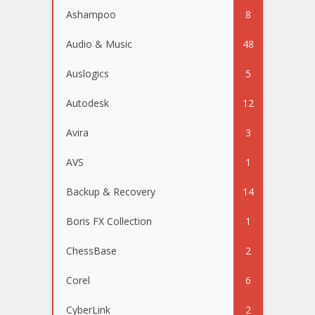
Ashampoo
8
Audio & Music
48
Auslogics
5
Autodesk
12
Avira
3
AVS
1
Backup & Recovery
14
Boris FX Collection
1
ChessBase
2
Corel
6
CyberLink
2