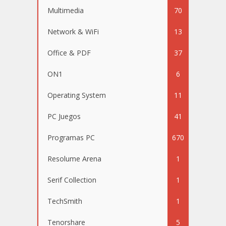
Multimedia
70
Network & WiFi
13
Office & PDF
37
ON1
6
Operating System
11
PC Juegos
41
Programas PC
670
Resolume Arena
1
Serif Collection
1
TechSmith
1
Tenorshare
5