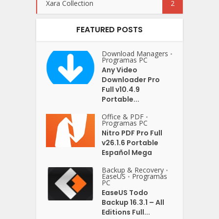
Xara Collection
2
FEATURED POSTS
Download Managers
•
Programas PC
Any Video
Downloader Pro
Full v10.4.9
Portable...
Office & PDF
•
Programas PC
Nitro PDF Pro Full
v26.1.6 Portable
Español Mega
Backup & Recovery
•
EaseUS
Programas
•
PC
EaseUS Todo
Backup 16.3.1 – All
Editions Full...