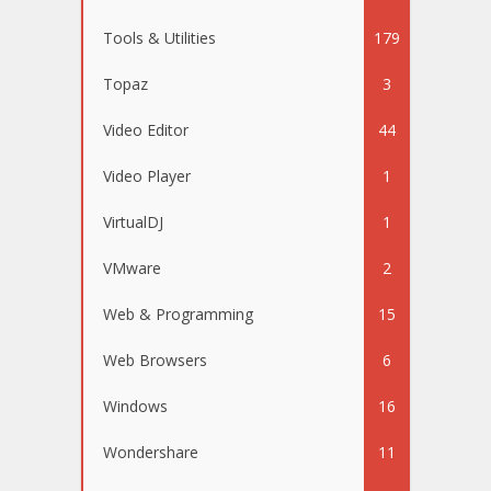
Tools & Utilities
179
Topaz
3
Video Editor
44
Video Player
1
VirtualDJ
1
VMware
2
Web & Programming
15
Web Browsers
6
Windows
16
Wondershare
11