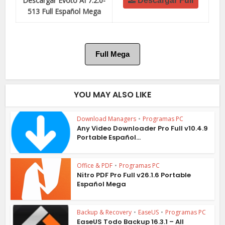
Descargar Evoto AI 7.2.0-
Descargar Full
513 Full Español Mega
Full Mega
YOU MAY ALSO LIKE
Download Managers
•
Programas PC
Any Video Downloader Pro Full v10.4.9
Portable Español...
Office & PDF
•
Programas PC
Nitro PDF Pro Full v26.1.6 Portable
Español Mega
Backup & Recovery
•
EaseUS
•
Programas PC
EaseUS Todo Backup 16.3.1 – All