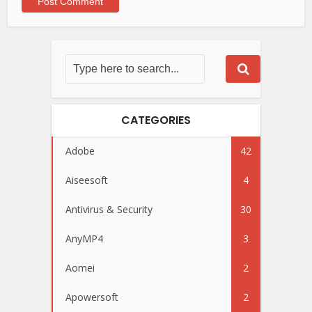
CATEGORIES
Adobe
42
Aiseesoft
4
Antivirus & Security
30
AnyMP4
3
Aomei
2
Apowersoft
2