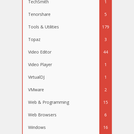
TechSmith
1
Tenorshare
5
Tools & Utilities
179
Topaz
3
Video Editor
44
Video Player
1
VirtualDJ
1
VMware
2
Web & Programming
15
Web Browsers
6
Windows
16