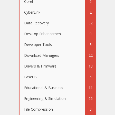
Corel
6
CyberLink
2
Data Recovery
32
Desktop Enhancement
9
Developer Tools
8
Download Managers
22
Drivers & Firmware
13
EaseUS
5
Educational & Business
11
Engineering & Simulation
66
File Compression
3