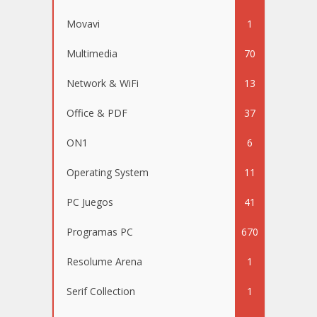
Movavi
1
Multimedia
70
Network & WiFi
13
Office & PDF
37
ON1
6
Operating System
11
PC Juegos
41
Programas PC
670
Resolume Arena
1
Serif Collection
1