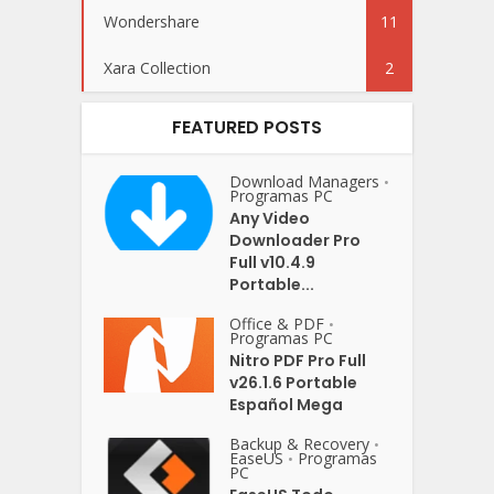
Wondershare
11
Xara Collection
2
FEATURED POSTS
Download Managers
•
Programas PC
Any Video
Downloader Pro
Full v10.4.9
Portable...
Office & PDF
•
Programas PC
Nitro PDF Pro Full
v26.1.6 Portable
Español Mega
Backup & Recovery
•
EaseUS
Programas
•
PC