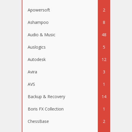
Apowersoft
2
Ashampoo
8
Audio & Music
48
Auslogics
5
Autodesk
12
Avira
3
AVS
1
Backup & Recovery
14
Boris FX Collection
1
ChessBase
2