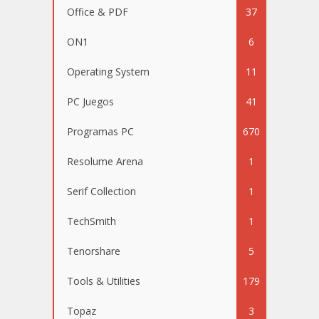
Office & PDF
37
ON1
6
Operating System
11
PC Juegos
41
Programas PC
670
Resolume Arena
1
Serif Collection
1
TechSmith
1
Tenorshare
5
Tools & Utilities
179
Topaz
3