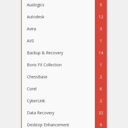
Auslogics
5
Autodesk
12
Avira
3
AVS
1
Backup & Recovery
14
Boris FX Collection
1
ChessBase
2
Corel
6
CyberLink
2
Data Recovery
32
Desktop Enhancement
9