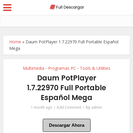
Home
»
Daum PotPlayer 1.7.22970 Full Portable Español
Mega
Multimedia
Programas PC
Tools & Utilities
•
•
Daum PotPlayer
1.7.22970 Full Portable
Español Mega
by
1 month ago
Add Comment
admin
Descargar Ahora