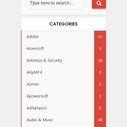
CATEGORIES
Adobe
42
Aiseesoft
4
Antivirus & Security
30
AnyMP4
3
Aomei
2
Apowersoft
2
Ashampoo
8
Audio & Music
48