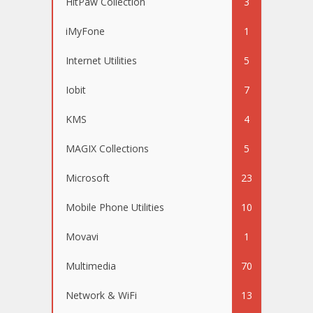
HitPaw Collection
3
iMyFone
1
Internet Utilities
5
Iobit
7
KMS
4
MAGIX Collections
5
Microsoft
23
Mobile Phone Utilities
10
Movavi
1
Multimedia
70
Network & WiFi
13