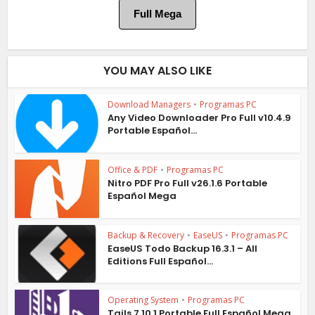
Full Mega
YOU MAY ALSO LIKE
Download Managers
•
Programas PC
Any Video Downloader Pro Full v10.4.9
Portable Español...
Office & PDF
•
Programas PC
Nitro PDF Pro Full v26.1.6 Portable
Español Mega
Backup & Recovery
•
EaseUS
•
Programas PC
EaseUS Todo Backup 16.3.1 – All
Editions Full Español...
Operating System
•
Programas PC
Tails 7.10.1 Portable Full Español Mega