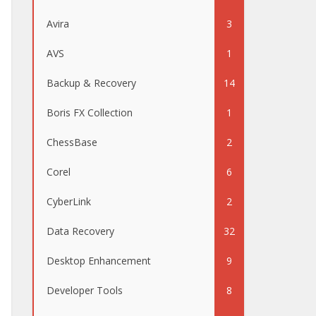
Avira
3
AVS
1
Backup & Recovery
14
Boris FX Collection
1
ChessBase
2
Corel
6
CyberLink
2
Data Recovery
32
Desktop Enhancement
9
Developer Tools
8