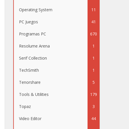
Operating System
11
PC Juegos
41
Programas PC
670
Resolume Arena
1
Serif Collection
1
TechSmith
1
Tenorshare
5
Tools & Utilities
179
Topaz
3
Video Editor
44