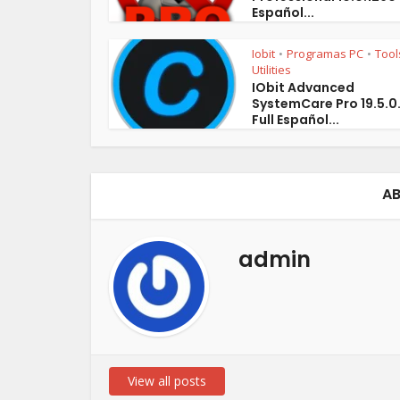
Español...
Iobit
Programas PC
Tool
•
•
Utilities
IObit Advanced
SystemCare Pro 19.5.0
Full Español...
AB
admin
View all posts