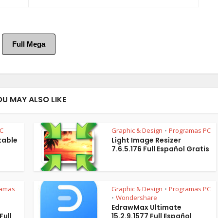
Full Mega
OU MAY ALSO LIKE
C
Graphic & Design
Programas PC
•
rtable
Light Image Resizer
7.6.5.176 Full Español Gratis
ramas
Graphic & Design
Programas PC
•
Wondershare
•
EdrawMax Ultimate
Full
15.2.9.1577 Full Español