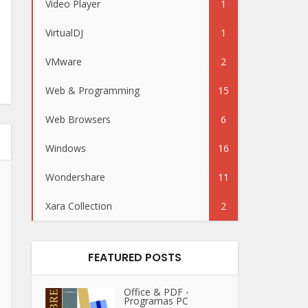
Video Player
1
VirtualDJ
1
VMware
2
Web & Programming
15
Web Browsers
6
Windows
16
Wondershare
11
Xara Collection
2
FEATURED POSTS
Office & PDF
•
Programas PC