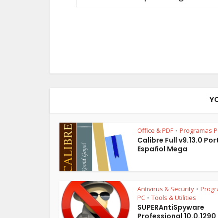
Y
Office & PDF
Programas P
•
Calibre Full v9.13.0 Po
Español Mega
Antivirus & Security
Prog
•
PC
Tools & Utilities
•
SUPERAntiSpyware
Professional 10.0.1290 