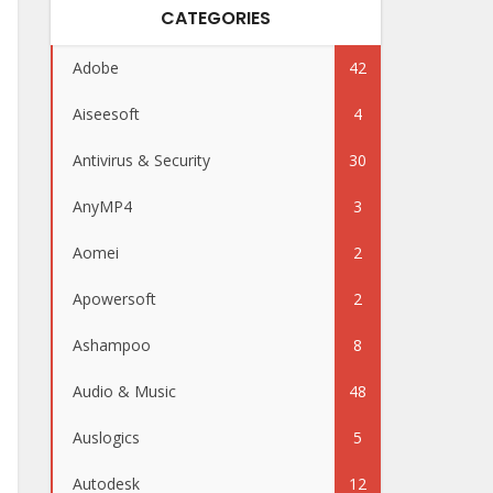
CATEGORIES
Adobe
42
Aiseesoft
4
Antivirus & Security
30
AnyMP4
3
Aomei
2
Apowersoft
2
Ashampoo
8
Audio & Music
48
Auslogics
5
Autodesk
12