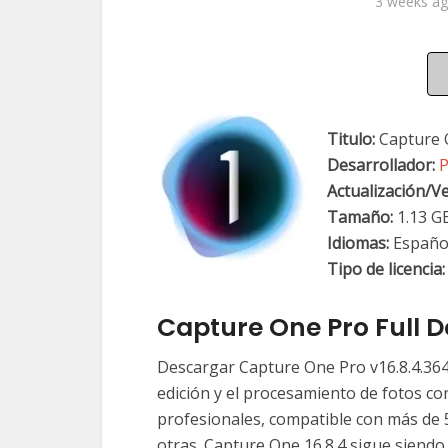
3 weeks a
Titulo:
Capture 
Desarrollador:
P
Actualización/
Ve
Tamaño:
1.13 G
Idiomas:
Españo
Tipo de licencia:
Capture One Pro Full 
Descargar Capture One Pro v16.8.4.364
edición y el procesamiento de fotos con
profesionales, compatible con más de 5
otras. Capture One 16.8.4 sigue siendo