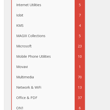
Internet Utilities
5
Iobit
7
KMS
4
MAGIX Collections
5
Microsoft
23
Mobile Phone Utilities
10
Movavi
1
Multimedia
70
Network & WiFi
13
Office & PDF
37
ON1
6