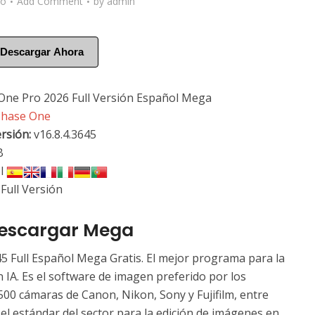
go
Add Comment
by
admin
Descargar Ahora
One Pro 2026 Full Versión Español Mega
hase One
rsión
:
v16.8.4.3645
B
l
Full Versión
Descargar Mega
5 Full Español Mega Gratis. El mejor programa para la
 IA. Es el software de imagen preferido por los
00 cámaras de Canon, Nikon, Sony y Fujifilm, entre
 el estándar del sector para la edición de imágenes en