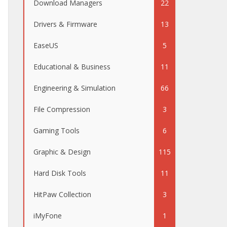
Download Managers
22
Drivers & Firmware
13
EaseUS
5
Educational & Business
11
Engineering & Simulation
66
File Compression
3
Gaming Tools
6
Graphic & Design
115
Hard Disk Tools
11
HitPaw Collection
3
iMyFone
1