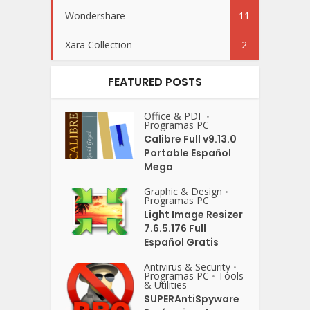
Wondershare
11
Xara Collection
2
FEATURED POSTS
Office & PDF
•
Programas PC
Calibre Full v9.13.0
Portable Español
Mega
Graphic & Design
•
Programas PC
Light Image Resizer
7.6.5.176 Full
Español Gratis
Antivirus & Security
•
Programas PC
Tools
•
& Utilities
SUPERAntiSpyware