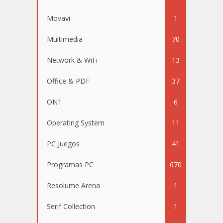
Movavi
1
Multimedia
70
Network & WiFi
13
Office & PDF
37
ON1
6
Operating System
11
PC Juegos
41
Programas PC
670
Resolume Arena
1
Serif Collection
1