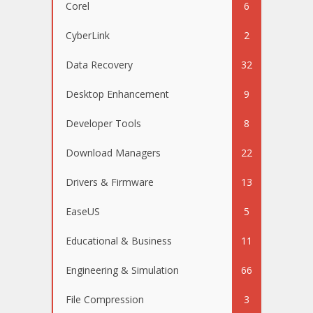
Corel
6
CyberLink
2
Data Recovery
32
Desktop Enhancement
9
Developer Tools
8
Download Managers
22
Drivers & Firmware
13
EaseUS
5
Educational & Business
11
Engineering & Simulation
66
File Compression
3