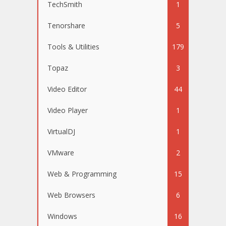
TechSmith
1
Tenorshare
5
Tools & Utilities
179
Topaz
3
Video Editor
44
Video Player
1
VirtualDJ
1
VMware
2
Web & Programming
15
Web Browsers
6
Windows
16