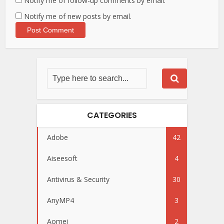
Notify me of follow-up comments by email.
Notify me of new posts by email.
CATEGORIES
Adobe
42
Aiseesoft
4
Antivirus & Security
30
AnyMP4
3
Aomei
2