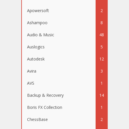
Apowersoft
2
Ashampoo
8
Audio & Music
48
Auslogics
5
Autodesk
12
Avira
3
AVS
1
Backup & Recovery
14
Boris FX Collection
1
ChessBase
2