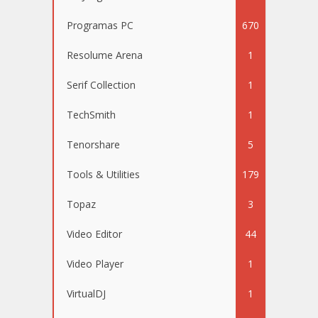
Programas PC
670
Resolume Arena
1
Serif Collection
1
TechSmith
1
Tenorshare
5
Tools & Utilities
179
Topaz
3
Video Editor
44
Video Player
1
VirtualDJ
1