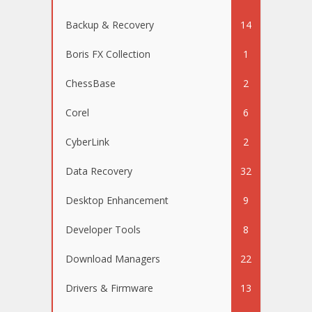
Backup & Recovery
14
Boris FX Collection
1
ChessBase
2
Corel
6
CyberLink
2
Data Recovery
32
Desktop Enhancement
9
Developer Tools
8
Download Managers
22
Drivers & Firmware
13