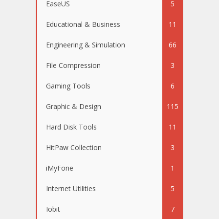
EaseUS
5
Educational & Business
11
Engineering & Simulation
66
File Compression
3
Gaming Tools
6
Graphic & Design
115
Hard Disk Tools
11
HitPaw Collection
3
iMyFone
1
Internet Utilities
5
Iobit
7