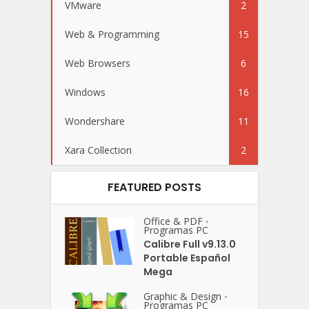
VMware
2
Web & Programming
15
Web Browsers
6
Windows
16
Wondershare
11
Xara Collection
2
FEATURED POSTS
Office & PDF
•
Programas PC
Calibre Full v9.13.0
Portable Español
Mega
Graphic & Design
•
Programas PC