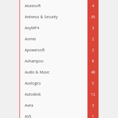
Aiseesoft
4
Antivirus & Security
30
AnyMP4
3
Aomei
2
Apowersoft
2
Ashampoo
8
Audio & Music
48
Auslogics
5
Autodesk
12
Avira
3
AVS
1