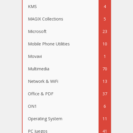
KMS
4
MAGIX Collections
5
Microsoft
23
Mobile Phone Utilities
10
Movavi
1
Multimedia
70
Network & WiFi
13
Office & PDF
37
ON1
6
Operating System
11
PC Juegos
41