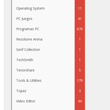
Operating System
11
PC Juegos
41
Programas PC
670
Resolume Arena
1
Serif Collection
1
TechSmith
1
Tenorshare
5
Tools & Utilities
179
Topaz
3
Video Editor
44