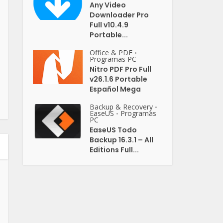
Any Video
Downloader Pro
Full v10.4.9
Portable...
Office & PDF
•
Programas PC
Nitro PDF Pro Full
v26.1.6 Portable
Español Mega
Backup & Recovery
•
EaseUS
Programas
•
PC
EaseUS Todo
Backup 16.3.1 – All
Editions Full...