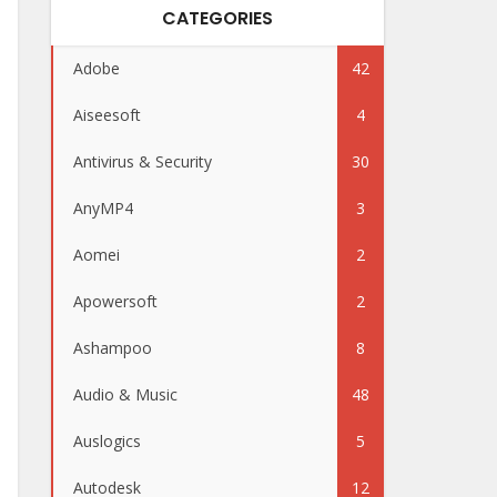
CATEGORIES
Adobe
42
Aiseesoft
4
Antivirus & Security
30
AnyMP4
3
Aomei
2
Apowersoft
2
Ashampoo
8
Audio & Music
48
Auslogics
5
Autodesk
12