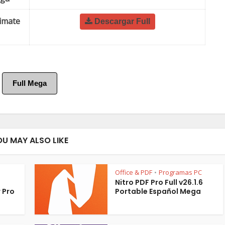
imate
Descargar Full
Full Mega
OU MAY ALSO LIKE
Office & PDF
Programas PC
•
Nitro PDF Pro Full v26.1.6
 Pro
Portable Español Mega