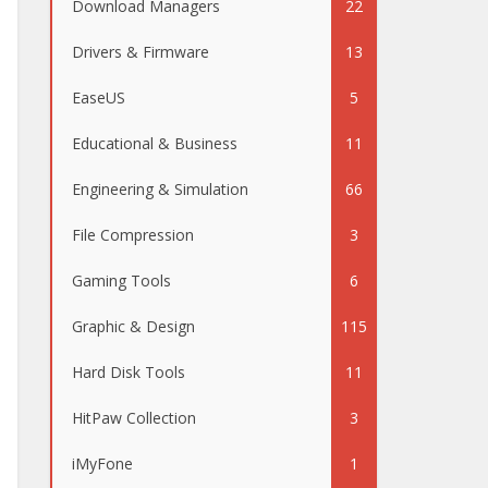
Download Managers
22
Drivers & Firmware
13
EaseUS
5
Educational & Business
11
Engineering & Simulation
66
File Compression
3
Gaming Tools
6
Graphic & Design
115
Hard Disk Tools
11
HitPaw Collection
3
iMyFone
1