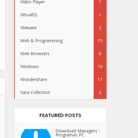
Video Player
1
VirtualDJ
1
VMware
2
Web & Programming
15
Web Browsers
6
Windows
16
Wondershare
11
Xara Collection
2
FEATURED POSTS
Download Managers
•
Programas PC