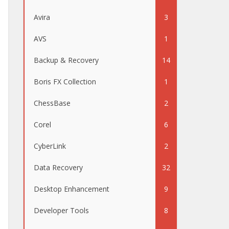
Avira
3
AVS
1
Backup & Recovery
14
Boris FX Collection
1
ChessBase
2
Corel
6
CyberLink
2
Data Recovery
32
Desktop Enhancement
9
Developer Tools
8