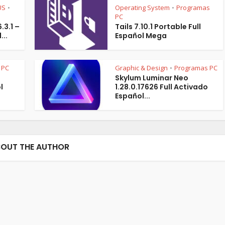
US
Operating System
Programas
•
•
PC
.3.1 –
Tails 7.10.1 Portable Full
...
Español Mega
 PC
Graphic & Design
Programas PC
•
Skylum Luminar Neo
l
1.28.0.17626 Full Activado
Español...
OUT THE AUTHOR