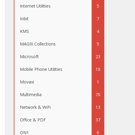
Internet Utilities
5
Iobit
7
KMS
4
MAGIX Collections
5
Microsoft
23
Mobile Phone Utilities
10
Movavi
1
Multimedia
70
Network & WiFi
13
Office & PDF
37
ON1
6